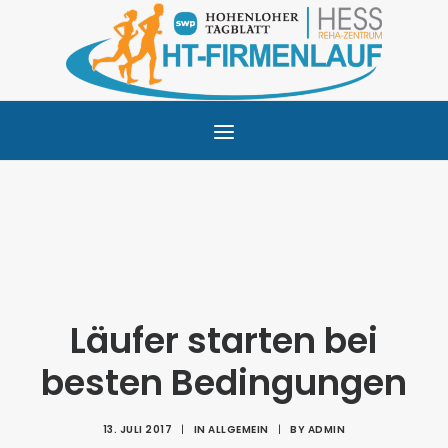
STARTSEITE
INFOS
ANMELDUNG
GALERIE
Läufer starten bei
PARTNER
besten Bedingungen
KONTAKT
13. JULI 2017
|
IN
ALLGEMEIN
|
BY
ADMIN